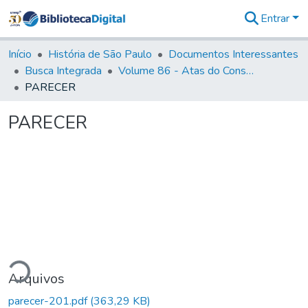
Entrar
Comunidades
&
Início
História de São Paulo
Documentos Interessantes
Coleções
Busca Integrada
Volume 86 - Atas do Conselho da Presidência da Província de São Paulo (1824-1829)
Tudo na
PARECER
Biblioteca
Digital
PARECER
Estatísticas
ando...
Arquivos
parecer-201.pdf
(363,29 KB)