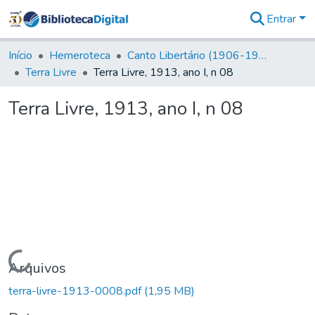
Entrar
Comunidades
&
Início
Hemeroteca
Canto Libertário (1906-1995)
Coleções
Terra Livre
Terra Livre, 1913, ano I, n 08
Tudo na
Biblioteca
Terra Livre, 1913, ano I, n 08
Digital
Estatísticas
Carregando...
Arquivos
terra-livre-1913-0008.pdf
(1,95 MB)