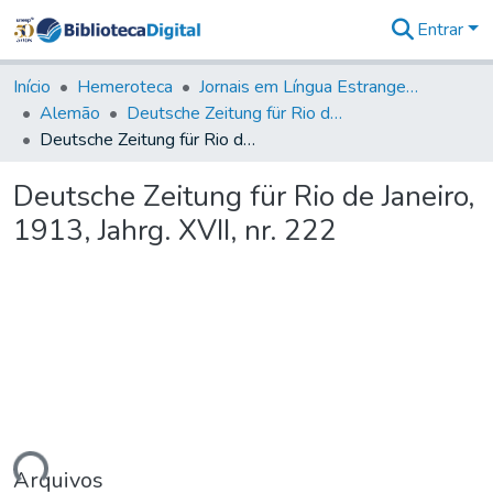
Entrar
Comunidades
&
Início
Hemeroteca
Jornais em Língua Estrangeira
Coleções
Alemão
Deutsche Zeitung für Rio de Janeiro
Tudo na
Deutsche Zeitung für Rio de Janeiro, 1913, Jahrg. XVII, nr. 222
Biblioteca
Digital
Deutsche Zeitung für Rio de Janeiro,
Estatísticas
1913, Jahrg. XVII, nr. 222
ando...
Arquivos