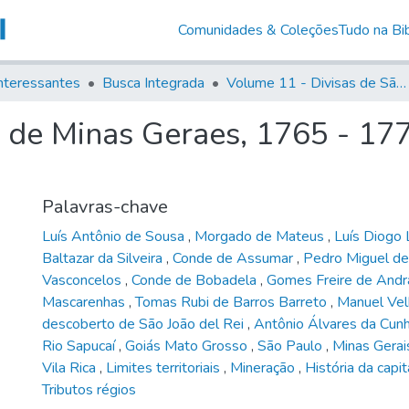
Comunidades & Coleções
Tudo na Bib
nteressantes
Busca Integrada
Volume 11 - Divisas de São Paulo e Minas Gerais
de Minas Geraes, 1765 - 1775
Palavras-chave
Luís Antônio de Sousa
,
Morgado de Mateus
,
Luís Diogo 
Baltazar da Silveira
,
Conde de Assumar
,
Pedro Miguel de
Vasconcelos
,
Conde de Bobadela
,
Gomes Freire de And
Mascarenhas
,
Tomas Rubi de Barros Barreto
,
Manuel Ve
descoberto de São João del Rei
,
Antônio Álvares da Cun
Rio Sapucaí
,
Goiás Mato Grosso
,
São Paulo
,
Minas Gera
Vila Rica
,
Limites territoriais
,
Mineração
,
História da capi
Tributos régios