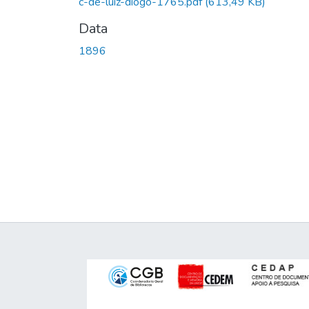
c-de-luiz-diogo-1765.pdf
(613,49 KB)
Data
1896