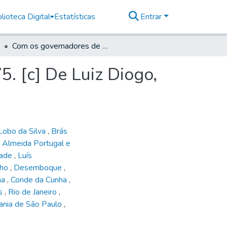
lioteca Digital
Estatísticas
Entrar
Com os governadores de Minas Geraes, 1765 - 1775. [c] De Luiz Diogo, 1765
. [c] De Luiz Diogo,
Lobo da Silva
,
Brás
 Almeida Portugal e
rade
,
Luís
lho
,
Desemboque
,
ha
,
Conde da Cunha
,
is
,
Rio de Janeiro
,
tania de São Paulo
,