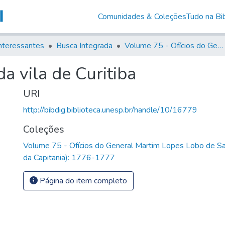
Comunidades & Coleções
Tudo na Bib
nteressantes
Busca Integrada
Volume 75 - Ofícios do General Martim Lopes Lobo de Saldanha (Governador da Capitania): 1776-1777
a vila de Curitiba
URI
http://bibdig.biblioteca.unesp.br/handle/10/16779
Coleções
Volume 75 - Ofícios do General Martim Lopes Lobo de S
da Capitania): 1776-1777
Página do item completo