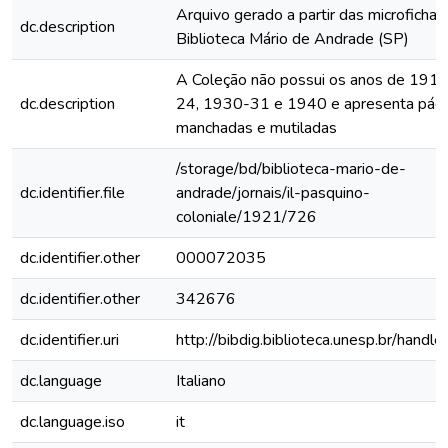
Arquivo gerado a partir das microfichas
dc.description
Biblioteca Mário de Andrade (SP)
A Coleção não possui os anos de 191
dc.description
24, 1930-31 e 1940 e apresenta pági
manchadas e mutiladas
/storage/bd/biblioteca-mario-de-
dc.identifier.file
andrade/jornais/il-pasquino-
coloniale/1921/726
dc.identifier.other
000072035
dc.identifier.other
342676
dc.identifier.uri
http://bibdig.biblioteca.unesp.br/handl
dc.language
Italiano
dc.language.iso
it