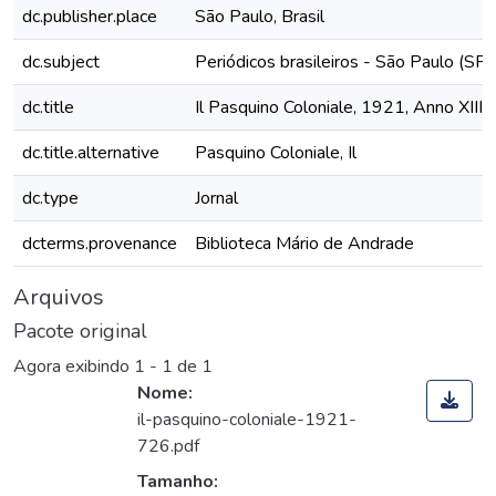
dc.publisher.place
São Paulo, Brasil
dc.subject
Periódicos brasileiros - São Paulo (SP)
dc.title
Il Pasquino Coloniale, 1921, Anno XIII,
dc.title.alternative
Pasquino Coloniale, Il
dc.type
Jornal
dcterms.provenance
Biblioteca Mário de Andrade
Arquivos
Pacote original
Agora exibindo
1 - 1 de 1
Nome:
il-pasquino-coloniale-1921-
726.pdf
Tamanho: