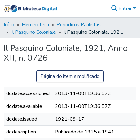
Entrar
Comunidades
&
Início
Hemeroteca
Periódicos Paulistas
Coleções
Il Pasquino Coloniale
Il Pasquino Coloniale, 1921, Anno XIII, n. 0726
Tudo na
Biblioteca
Il Pasquino Coloniale, 1921, Anno
Digital
XIII, n. 0726
Estatísticas
Página do item simplificado
dc.date.accessioned
2013-11-08T19:36:57Z
dc.date.available
2013-11-08T19:36:57Z
dc.date.issued
1921-09-17
dc.description
Publicado de 1915 a 1941