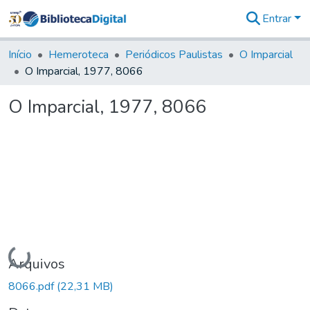
Entrar
Comunidades
&
Início
Hemeroteca
Periódicos Paulistas
O Imparcial
Coleções
O Imparcial, 1977, 8066
Tudo na
Biblioteca
O Imparcial, 1977, 8066
Digital
Estatísticas
Carregando...
Arquivos
8066.pdf
(22,31 MB)