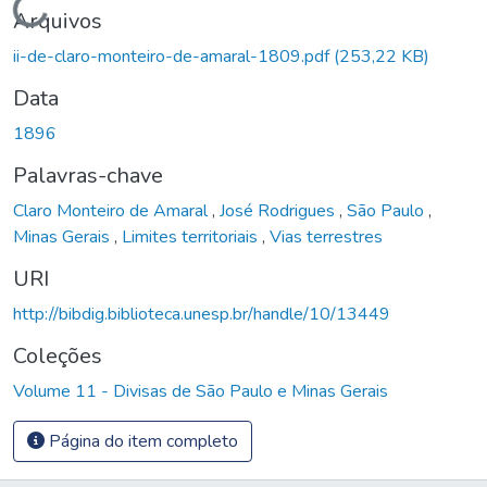
Carregando...
Arquivos
ii-de-claro-monteiro-de-amaral-1809.pdf
(253,22 KB)
Data
1896
Palavras-chave
Claro Monteiro de Amaral
,
José Rodrigues
,
São Paulo
,
Minas Gerais
,
Limites territoriais
,
Vias terrestres
URI
http://bibdig.biblioteca.unesp.br/handle/10/13449
Coleções
Volume 11 - Divisas de São Paulo e Minas Gerais
Página do item completo