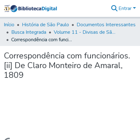
Entrar
Comunidades
&
Início
História de São Paulo
Documentos Interessantes
Coleções
Busca Integrada
Volume 11 - Divisas de São Paulo e Minas Gerais
Tudo na
Correspondência com funcionários. [ii] De Claro Monteiro de Amaral, 1809
Biblioteca
Digital
Correspondência com funcionários.
Estatísticas
[ii] De Claro Monteiro de Amaral,
1809