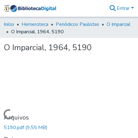
Entrar
Comunidades
&
Início
Hemeroteca
Periódicos Paulistas
O Imparcial
Coleções
O Imparcial, 1964, 5190
Tudo na
Biblioteca
O Imparcial, 1964, 5190
Digital
Estatísticas
Carregando...
Arquivos
5190.pdf
(9,55 MB)