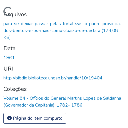
Carregando...
Arquivos
para-se-deixar-passar-pelas-fortalezas-o-padre-provincial-
dos-bentos-e-os-mais-como-abaixo-se-declara
(174,08
KB)
Data
1961
URI
http://bibdig.biblioteca.unesp.br/handle/10/19404
Coleções
Volume 84 - Ofícios do General Martins Lopes de Saldanha
(Governador da Capitania): 1782- 1786
Página do item completo