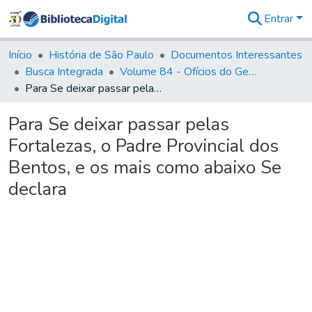
Entrar
Comunidades
&
Início
História de São Paulo
Documentos Interessantes
Coleções
Busca Integrada
Volume 84 - Ofícios do General Martins Lopes de Saldanha (Governador da Capitania): 1782- 1786
Tudo na
Para Se deixar passar pelas Fortalezas, o Padre Provincial dos Bentos, e os mais como abaixo Se declara
Biblioteca
Digital
Para Se deixar passar pelas
Estatísticas
Fortalezas, o Padre Provincial dos
Bentos, e os mais como abaixo Se
declara