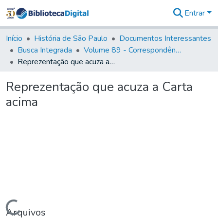
Entrar
Comunidades
&
Início
História de São Paulo
Documentos Interessantes
Coleções
Busca Integrada
Volume 89 - Correspondência do então Governador e Capitão General de São Paulo, Antonio Manoel de Mello Castro (1797-1802)
Tudo na
Reprezentação que acuza a Carta acima
Biblioteca
Digital
Reprezentação que acuza a Carta
Estatísticas
acima
Carregando...
Arquivos