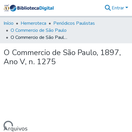
Entrar
Comunidades
&
Início
Hemeroteca
Periódicos Paulistas
Coleções
O Commercio de São Paulo
Tudo na
O Commercio de São Paulo, 1897, Ano V, n. 1275
Biblioteca
Digital
O Commercio de São Paulo, 1897,
Estatísticas
Ano V, n. 1275
Arquivos