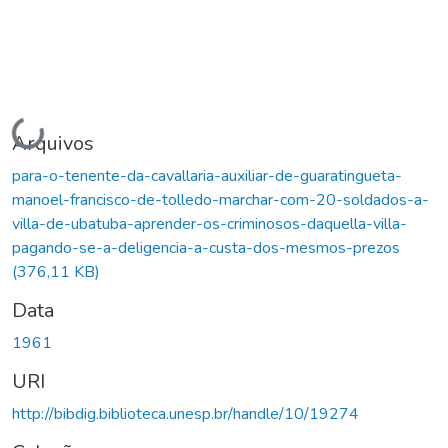
Carregando...
Arquivos
para-o-tenente-da-cavallaria-auxiliar-de-guaratingueta-
manoel-francisco-de-tolledo-marchar-com-20-soldados-a-
villa-de-ubatuba-aprender-os-criminosos-daquella-villa-
pagando-se-a-deligencia-a-custa-dos-mesmos-prezos
(376,11 KB)
Data
1961
URI
http://bibdig.biblioteca.unesp.br/handle/10/19274