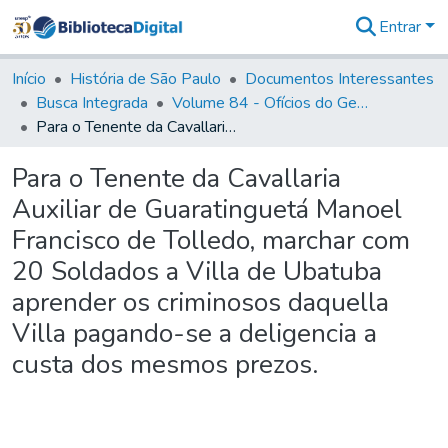
Entrar
Comunidades
&
Início
História de São Paulo
Documentos Interessantes
Coleções
Busca Integrada
Volume 84 - Ofícios do General Martins Lopes de Saldanha (Governador da Capitania): 1782- 1786
Tudo na
Para o Tenente da Cavallaria Auxiliar de Guaratinguetá Manoel Francisco de Tolledo, marchar com 20 Soldados a Villa de Ubatuba aprender os criminosos daquella Villa pagando-se a deligencia a custa dos mesmos prezos.
Biblioteca
Digital
Para o Tenente da Cavallaria
Estatísticas
Auxiliar de Guaratinguetá Manoel
Francisco de Tolledo, marchar com
20 Soldados a Villa de Ubatuba
aprender os criminosos daquella
Villa pagando-se a deligencia a
custa dos mesmos prezos.