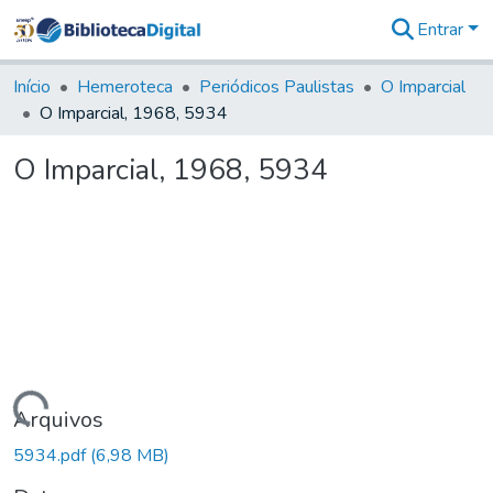
Entrar
Comunidades
&
Início
Hemeroteca
Periódicos Paulistas
O Imparcial
Coleções
O Imparcial, 1968, 5934
Tudo na
Biblioteca
O Imparcial, 1968, 5934
Digital
Estatísticas
Carregando...
Arquivos
5934.pdf
(6,98 MB)