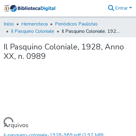
Entrar
Comunidades
&
Início
Hemeroteca
Periódicos Paulistas
Coleções
Il Pasquino Coloniale
Il Pasquino Coloniale, 1928, Anno XX, n. 0989
Tudo na
Biblioteca
Il Pasquino Coloniale, 1928, Anno
Digital
XX, n. 0989
Estatísticas
Carregando...
Arquivos
il-pasquino-coloniale-1928-989.pdf
(2,97 MB)