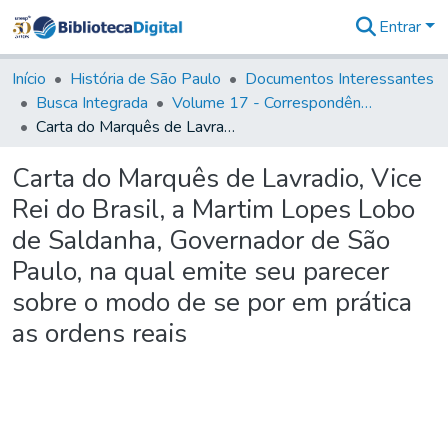
Entrar
Comunidades
&
Início
História de São Paulo
Documentos Interessantes
Coleções
Busca Integrada
Volume 17 - Correspondência do Vice-Rei, de Martim Lopes Lobo e outros (1775- 9)
Tudo na
Carta do Marquês de Lavradio, Vice Rei do Brasil, a Martim Lopes Lobo de Saldanha, Governador de São Paulo, na qual emite seu parecer sobre o modo de se por em prática as ordens reais
Biblioteca
Digital
Carta do Marquês de Lavradio, Vice
Estatísticas
Rei do Brasil, a Martim Lopes Lobo
de Saldanha, Governador de São
Paulo, na qual emite seu parecer
sobre o modo de se por em prática
as ordens reais