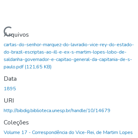
Carregando...
Arquivos
cartas-do-senhor-marquez-do-lavradio-vice-rey-do-estado-
do-brazil-escriptas-ao-ill-e-ex-s-martim-lopes-lobo-de-
saldanha-governador-e-capitao-general-da-capitania-de-s-
paulo.pdf
(121,65 KB)
Data
1895
URI
http://bibdig.biblioteca.unesp.br/handle/10/14679
Coleções
Volume 17 - Correspondência do Vice-Rei, de Martim Lopes