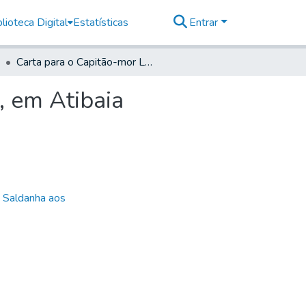
lioteca Digital
Estatísticas
Entrar
Carta para o Capitão-mor Lucas de Siqueira Franco, em Atibaia
, em Atibaia
e Saldanha aos