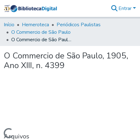
Entrar
Comunidades
&
Início
Hemeroteca
Periódicos Paulistas
Coleções
O Commercio de São Paulo
Tudo na
O Commercio de São Paulo, 1905, Ano XIII, n. 4399
Biblioteca
Digital
O Commercio de São Paulo, 1905,
Estatísticas
Ano XIII, n. 4399
Carregando...
Arquivos