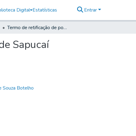
lioteca Digital
Estatísticas
Entrar
Termo de retificação de posse do novo descoberto de Sapucaí
 de Sapucaí
de Souza Botelho