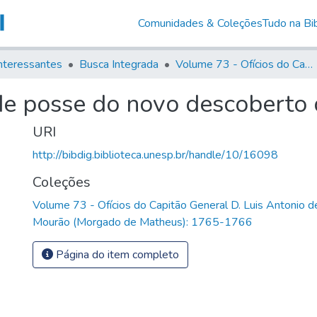
Comunidades & Coleções
Tudo na Bib
nteressantes
Busca Integrada
Volume 73 - Ofícios do Capitão General D. Luis Antonio de Souza Botelho Mourão (Morgado de Matheus): 1765-1766
 de posse do novo descoberto
URI
http://bibdig.biblioteca.unesp.br/handle/10/16098
Coleções
Volume 73 - Ofícios do Capitão General D. Luis Antonio 
Mourão (Morgado de Matheus): 1765-1766
Página do item completo