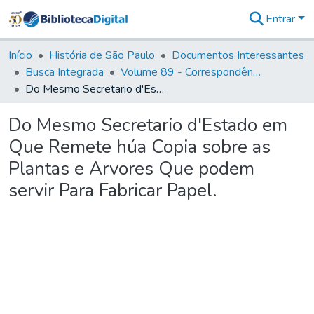
Entrar
Comunidades
&
Início
História de São Paulo
Documentos Interessantes
Coleções
Busca Integrada
Volume 89 - Correspondência do então Governador e Capitão General de São Paulo, Antonio Manoel de Mello Castro (1797-1802)
Tudo na
Do Mesmo Secretario d'Estado em Que Remete húa Copia sobre as Plantas e Arvores Que podem servir Para Fabricar Papel.
Biblioteca
Digital
Do Mesmo Secretario d'Estado em
Estatísticas
Que Remete húa Copia sobre as
Plantas e Arvores Que podem
servir Para Fabricar Papel.