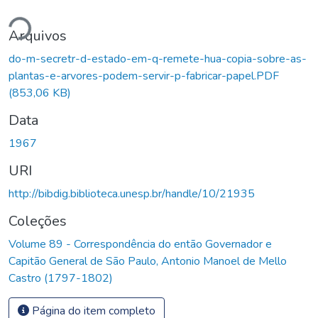
ndo...
Arquivos
do-m-secretr-d-estado-em-q-remete-hua-copia-sobre-as-
plantas-e-arvores-podem-servir-p-fabricar-papel.PDF
(853,06 KB)
Data
1967
URI
http://bibdig.biblioteca.unesp.br/handle/10/21935
Coleções
Volume 89 - Correspondência do então Governador e
Capitão General de São Paulo, Antonio Manoel de Mello
Castro (1797-1802)
Página do item completo