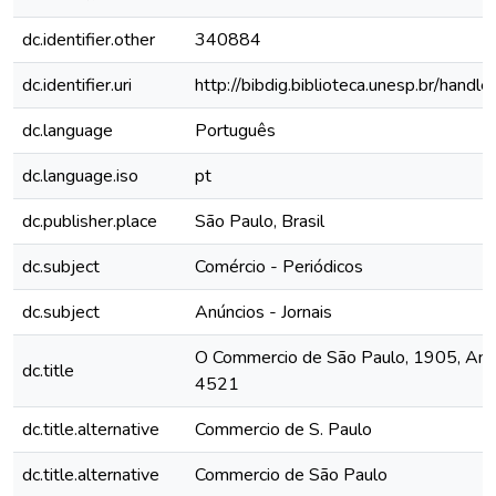
dc.identifier.other
340884
dc.identifier.uri
http://bibdig.biblioteca.unesp.br/hand
dc.language
Português
dc.language.iso
pt
dc.publisher.place
São Paulo, Brasil
dc.subject
Comércio - Periódicos
dc.subject
Anúncios - Jornais
O Commercio de São Paulo, 1905, Ano X
dc.title
4521
dc.title.alternative
Commercio de S. Paulo
dc.title.alternative
Commercio de São Paulo