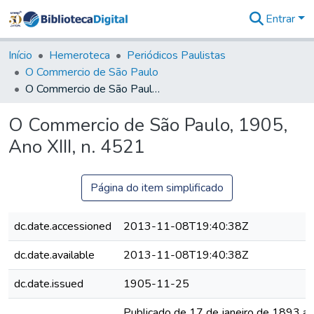
Entrar
Comunidades
&
Início
Hemeroteca
Periódicos Paulistas
Coleções
O Commercio de São Paulo
Tudo na
O Commercio de São Paulo, 1905, Ano XIII, n. 4521
Biblioteca
Digital
O Commercio de São Paulo, 1905,
Estatísticas
Ano XIII, n. 4521
Página do item simplificado
dc.date.accessioned
2013-11-08T19:40:38Z
dc.date.available
2013-11-08T19:40:38Z
dc.date.issued
1905-11-25
Publicado de 17 de janeiro de 1893 a