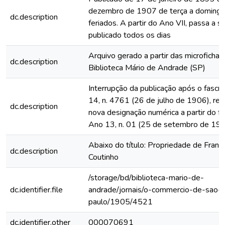
dezembro de 1907 de terça a domingo
dc.description
feriados. A partir do Ano VII, passa a s
publicado todos os dias
Arquivo gerado a partir das microfichas
dc.description
Biblioteca Mário de Andrade (SP)
Interrupção da publicação após o fascí
14, n. 4761 (26 de julho de 1906), rein
dc.description
nova designação numérica a partir do fa
Ano 13, n. 01 (25 de setembro de 19
Abaixo do título: Propriedade de Franc
dc.description
Coutinho
/storage/bd/biblioteca-mario-de-
dc.identifier.file
andrade/jornais/o-commercio-de-sao-
paulo/1905/4521
dc.identifier.other
000070691