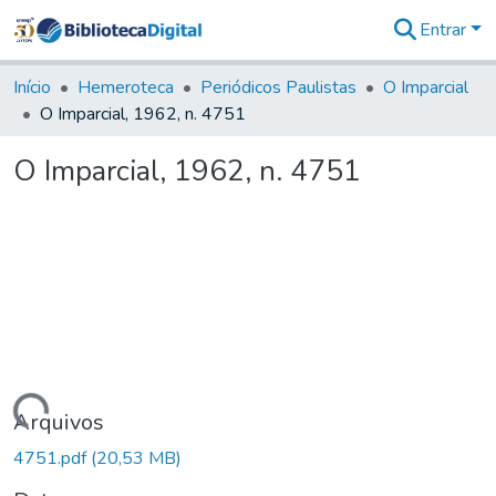
Entrar
Comunidades
&
Início
Hemeroteca
Periódicos Paulistas
O Imparcial
Coleções
O Imparcial, 1962, n. 4751
Tudo na
Biblioteca
O Imparcial, 1962, n. 4751
Digital
Estatísticas
Carregando...
Arquivos
4751.pdf
(20,53 MB)