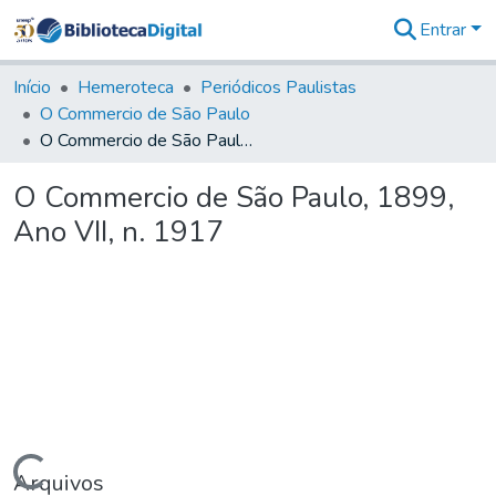
Entrar
Comunidades
&
Início
Hemeroteca
Periódicos Paulistas
Coleções
O Commercio de São Paulo
Tudo na
O Commercio de São Paulo, 1899, Ano VII, n. 1917
Biblioteca
Digital
O Commercio de São Paulo, 1899,
Estatísticas
Ano VII, n. 1917
Arquivos