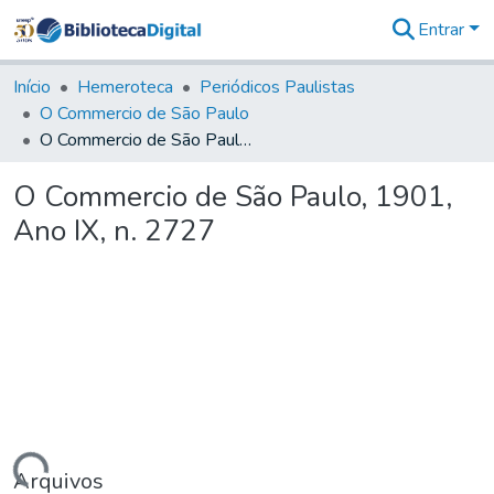
Entrar
Comunidades
&
Início
Hemeroteca
Periódicos Paulistas
Coleções
O Commercio de São Paulo
Tudo na
O Commercio de São Paulo, 1901, Ano IX, n. 2727
Biblioteca
Digital
O Commercio de São Paulo, 1901,
Estatísticas
Ano IX, n. 2727
Arquivos