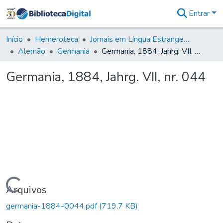
Entrar
Comunidades
&
Início
Hemeroteca
Jornais em Língua Estrangeira
Coleções
Alemão
Germania
Germania, 1884, Jahrg. VII, nr. 044
Tudo na
Biblioteca
Germania, 1884, Jahrg. VII, nr. 044
Digital
Estatísticas
Carregando...
Arquivos
germania-1884-0044.pdf
(719,7 KB)