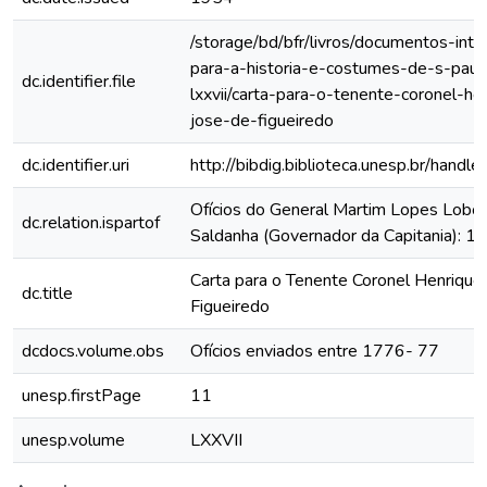
/storage/bd/bfr/livros/documentos-int
para-a-historia-e-costumes-de-s-paul
dc.identifier.file
lxxvii/carta-para-o-tenente-coronel-he
jose-de-figueiredo
dc.identifier.uri
http://bibdig.biblioteca.unesp.br/hand
Ofícios do General Martim Lopes Lobo
dc.relation.ispartof
Saldanha (Governador da Capitania): 
Carta para o Tenente Coronel Henrique
dc.title
Figueiredo
dcdocs.volume.obs
Ofícios enviados entre 1776- 77
unesp.firstPage
11
unesp.volume
LXXVII