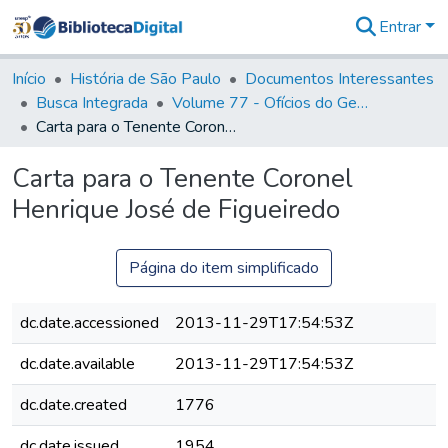
Entrar
Comunidades
&
Início
História de São Paulo
Documentos Interessantes
Coleções
Busca Integrada
Volume 77 - Ofícios do General Martim Lopes Lobo de Saldanha (Governador da Capitania): 1776-1777
Tudo na
Carta para o Tenente Coronel Henrique José de Figueiredo
Biblioteca
Digital
Carta para o Tenente Coronel
Estatísticas
Henrique José de Figueiredo
Página do item simplificado
dc.date.accessioned
2013-11-29T17:54:53Z
dc.date.available
2013-11-29T17:54:53Z
dc.date.created
1776
dc.date.issued
1954