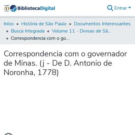
Entrar
Comunidades
&
Início
História de São Paulo
Documentos Interessantes
Coleções
Busca Integrada
Volume 11 - Divisas de São Paulo e Minas Gerais
Tudo na
Correspondencia com o governador de Minas. (j - De D. Antonio de Noronha, 1778)
Biblioteca
Digital
Correspondencia com o governador
Estatísticas
de Minas. (j - De D. Antonio de
Noronha, 1778)