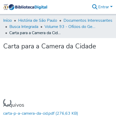
Entrar
Comunidades
&
Início
História de São Paulo
Documentos Interessantes
Coleções
Busca Integrada
Volume 93 - Ofícios do General D. Luiz em favor da praça do Iguatemi (1775)
Tudo na
Carta para a Camera da Cidade
Biblioteca
Digital
Carta para a Camera da Cidade
Estatísticas
Carregando...
Arquivos
carta-p-a-camera-da-cid.pdf
(276,63 KB)