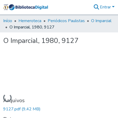
Entrar
Comunidades
&
Início
Hemeroteca
Periódicos Paulistas
O Imparcial
Coleções
O Imparcial, 1980, 9127
Tudo na
Biblioteca
O Imparcial, 1980, 9127
Digital
Estatísticas
Carregando...
Arquivos
9127.pdf
(9,42 MB)