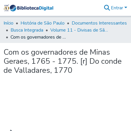
Entrar
Comunidades
&
Início
História de São Paulo
Documentos Interessantes
Coleções
Busca Integrada
Volume 11 - Divisas de São Paulo e Minas Gerais
Tudo na
Com os governadores de Minas Geraes, 1765 - 1775. [r] Do conde de Valladares, 1770
Biblioteca
Digital
Com os governadores de Minas
Estatísticas
Geraes, 1765 - 1775. [r] Do conde
de Valladares, 1770
Carregando...