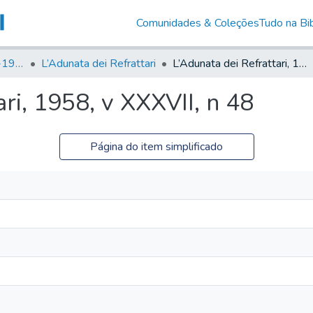
Comunidades & Coleções
Tudo na Bib
Canto Libertário (1906-1995)
L’Adunata dei Refrattari
L’Adunata dei Refrattari, 1958, v XXXVII, n 48
ri, 1958, v XXXVII, n 48
Página do item simplificado