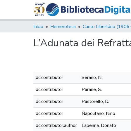
Início
Hemeroteca
L’Adunata dei Refratta
dc.contributor
Serano, N.
dc.contributor
Parane, S.
dc.contributor
Pastorello, D.
dc.contributor
Napolitano, Nino
dc.contributor.author
Lapenna, Donato