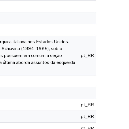
quica italiana nos Estados Unidos.
e Schiavina (1894-1985), sob o
ções possuem em comum a seção
pt_BR
a última aborda assuntos da esquerda
pt_BR
pt_BR
pt_BR