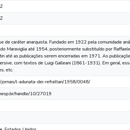
3Z
3Z
nse de caráter anarquista. Fundado em 1922 pela comunidade anár
do Maraviglia até 1954, posteriormente substituído por Raffael
in até as publicações serem encerradas em 1971. As publica
sive, com textos de Luigi Galleani (1861-1931). Em geral, ess
s, etc.
/jornais/l-adunata-dei-refrattari/1958/0048/
a.unesp.br/handle/10/27019
ue, Estados Unidos