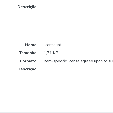
Descrição:
Nome:
license.txt
Tamanho:
1,71 KB
Formato:
Item-specific license agreed upon to s
Descrição: