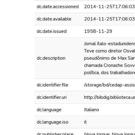
dc.date.accessioned
2014-11-25T17:06:0
dc.date.available
2014-11-25T17:06:0
dc.date.issued
1958-11-29
Jornal ítalo-estadunide
Teve como diretor Osval
dc.description
pseudônimo de Max Sart
chamada Cronache Sovver
política, dos trabalhadore
dc.identifier.file
/storage/bd/cedap-assis
dc.identifier.uri
http://bibdig.bibliotec
dc.language
Italiano
dc.language.iso
it
dc.publisher.place
Nova Iorque, Nova Iorq