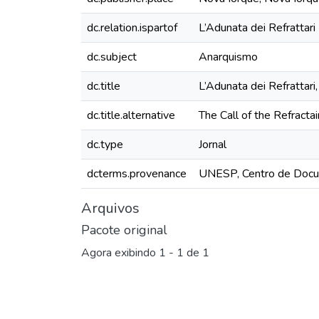
dc.relation.ispartof
L’Adunata dei Refrattari
dc.subject
Anarquismo
dc.title
L’Adunata dei Refrattari
dc.title.alternative
The Call of the Refractai
dc.type
Jornal
dcterms.provenance
UNESP, Centro de Docu
Arquivos
Pacote original
Agora exibindo
1 - 1 de 1