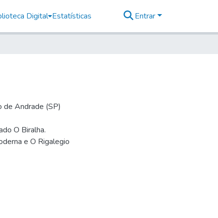
lioteca Digital
Estatísticas
Entrar
io de Andrade (SP)
mado O Biralha.
oderna e O Rigalegio