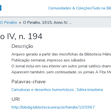
Comunidades & Coleções
Tudo na Bib
O Pirralho
O Pirralho, 1915, Anno IV, n. 194
o IV, n. 194
Descrição
Arquivo gerado a partir das microfichas da Biblioteca Már
Publicação semanal, impresso aos sábados
O Jornal inclui em seu interior um outro jornal satírico cha
Aparecem também, sem continuidade, os jornais A Fita M
Palavras-chave
Caricaturas e desenhos humorísticos
,
Sátira brasileira
URI
http://bibdig.biblioteca.unesp.br/handle/10/5967