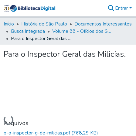
Entrar
Comunidades
&
Início
História de São Paulo
Documentos Interessantes
Coleções
Busca Integrada
Volume 88 - Ofícios dos Senhores Governadores Interinos da Capitania de São Paulo (1817- 1819)
Tudo na
Para o Inspector Geral das Milicias.
Biblioteca
Digital
Para o Inspector Geral das Milicias.
Estatísticas
Carregando...
Arquivos
p-o-inspector-g-de-milicias.pdf
(768,29 KB)