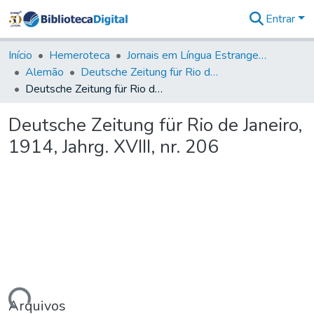
Entrar
Comunidades
&
Início
Hemeroteca
Jornais em Língua Estrangeira
Coleções
Alemão
Deutsche Zeitung für Rio de Janeiro
Tudo na
Deutsche Zeitung für Rio de Janeiro, 1914, Jahrg. XVIII, nr. 206
Biblioteca
Digital
Deutsche Zeitung für Rio de Janeiro,
Estatísticas
1914, Jahrg. XVIII, nr. 206
Arquivos