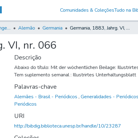
Comunidades & Coleções
Tudo na Bib
Jornais em Língua Estrangeira
Alemão
Germania
Germania, 1883, Jahrg. VI, nr. 066
. VI, nr. 066
Descrição
Abaixo do título: Mit der wöchentlichen Beilage: Illustrirt
Tem suplemento semanal : Illustrirtes Unterhaltungsblatt
Palavras-chave
Alemães - Brasil - Periódicos
,
Generalidades - Periódico
Periódicos
URI
http://bibdig.biblioteca.unesp.br/handle/10/23287
Coleções