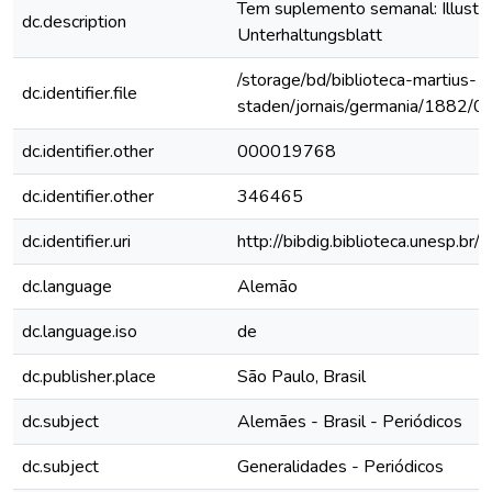
Tem suplemento semanal: Illustri
dc.description
Unterhaltungsblatt
/storage/bd/biblioteca-martius-
dc.identifier.file
staden/jornais/germania/1882/0
dc.identifier.other
000019768
dc.identifier.other
346465
dc.identifier.uri
http://bibdig.biblioteca.unesp.b
dc.language
Alemão
dc.language.iso
de
dc.publisher.place
São Paulo, Brasil
dc.subject
Alemães - Brasil - Periódicos
dc.subject
Generalidades - Periódicos