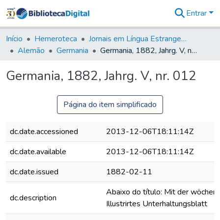
Entrar
Comunidades
&
Início
Hemeroteca
Jornais em Língua Estrangeira
Coleções
Alemão
Germania
Germania, 1882, Jahrg. V, nr. 012
Tudo na
Biblioteca
Germania, 1882, Jahrg. V, nr. 012
Digital
Estatísticas
Página do item simplificado
dc.date.accessioned
2013-12-06T18:11:14Z
dc.date.available
2013-12-06T18:11:14Z
dc.date.issued
1882-02-11
Abaixo do título: Mit der wöchent
dc.description
Illustrirtes Unterhaltungsblatt