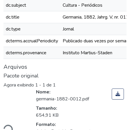
dc.subject
Cultura - Periódicos
dc.title
Germania, 1882, Jahrg. V, nr. 012
dc.type
Jornal
dcterms.accrualPeriodicity
Publicado duas vezes por seman
dcterms.provenance
Instituto Martius-Staden
Arquivos
Pacote original
Agora exibindo
1 - 1 de 1
Nome:
germania-1882-0012.pdf
Tamanho:
654,91 KB
ando...
Formato: