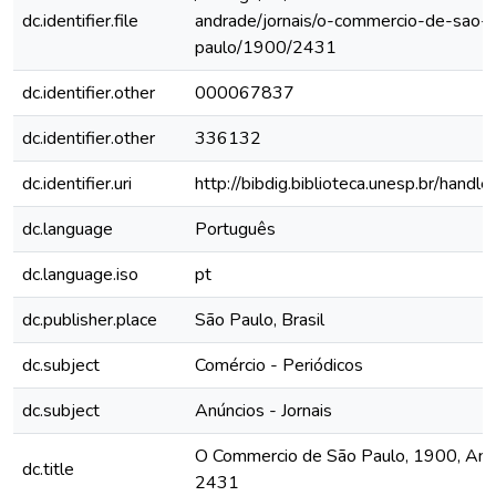
dc.identifier.file
andrade/jornais/o-commercio-de-sao-
paulo/1900/2431
dc.identifier.other
000067837
dc.identifier.other
336132
dc.identifier.uri
http://bibdig.biblioteca.unesp.br/hand
dc.language
Português
dc.language.iso
pt
dc.publisher.place
São Paulo, Brasil
dc.subject
Comércio - Periódicos
dc.subject
Anúncios - Jornais
O Commercio de São Paulo, 1900, Ano V
dc.title
2431