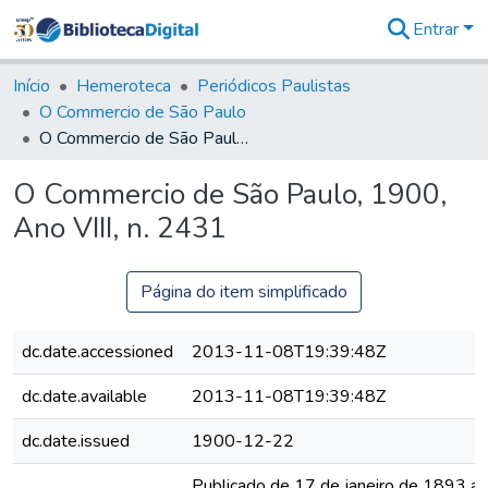
Entrar
Comunidades
&
Início
Hemeroteca
Periódicos Paulistas
Coleções
O Commercio de São Paulo
Tudo na
O Commercio de São Paulo, 1900, Ano VIII, n. 2431
Biblioteca
Digital
O Commercio de São Paulo, 1900,
Estatísticas
Ano VIII, n. 2431
Página do item simplificado
dc.date.accessioned
2013-11-08T19:39:48Z
dc.date.available
2013-11-08T19:39:48Z
dc.date.issued
1900-12-22
Publicado de 17 de janeiro de 1893 a