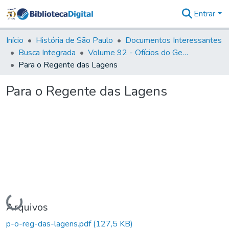
Entrar
Comunidades
&
Início
História de São Paulo
Documentos Interessantes
Coleções
Busca Integrada
Volume 92 - Ofícios do General D. Luiz aos diversos funcionários da Capitania (1768- 1772)
Tudo na
Para o Regente das Lagens
Biblioteca
Digital
Para o Regente das Lagens
Estatísticas
Carregando...
Arquivos
p-o-reg-das-lagens.pdf
(127,5 KB)