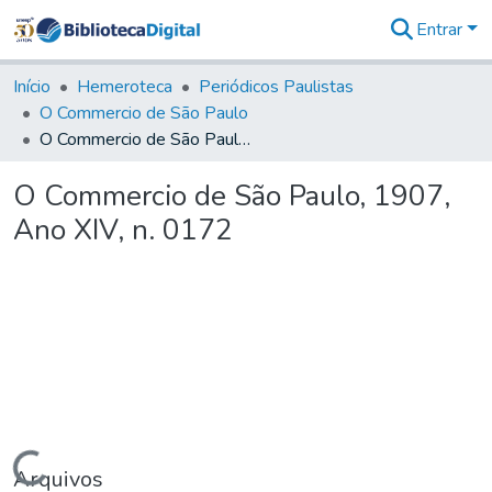
Entrar
Comunidades
&
Início
Hemeroteca
Periódicos Paulistas
Coleções
O Commercio de São Paulo
Tudo na
O Commercio de São Paulo, 1907, Ano XIV, n. 0172
Biblioteca
Digital
O Commercio de São Paulo, 1907,
Estatísticas
Ano XIV, n. 0172
Carregando...
Arquivos