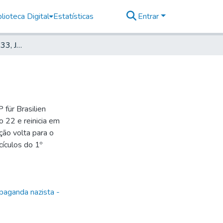
lioteca Digital
Estatísticas
Entrar
Deutscher Morgen, 1933, Jahrg. 2, nr. 33
für Brasilien
 22 e reinicia em
ão volta para o
ículos do 1º
paganda nazista -