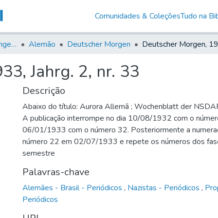
Comunidades & Coleções
Tudo na Bib
Jornais em Língua Estrangeira
Alemão
Deutscher Morgen
3, Jahrg. 2, nr. 33
Descrição
Abaixo do título: Aurora Allemã ; Wochenblatt der NSDAP 
A publicação interrompe no dia 10/08/1932 com o número
06/01/1933 com o número 32. Posteriormente a numeraç
número 22 em 02/07/1933 e repete os números dos fasc
semestre
Palavras-chave
Alemães - Brasil - Periódicos
,
Nazistas - Periódicos
,
Pro
Periódicos