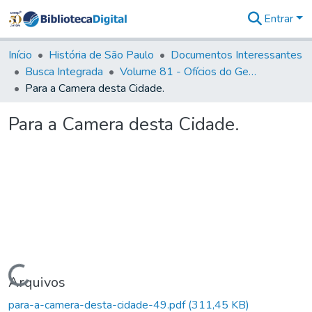
Entrar
Comunidades
&
Início
História de São Paulo
Documentos Interessantes
Coleções
Busca Integrada
Volume 81 - Ofícios do General Martim Lopes de Saldanha (Governador da Capitania)
Tudo na
Para a Camera desta Cidade.
Biblioteca
Digital
Para a Camera desta Cidade.
Estatísticas
Carregando...
Arquivos
para-a-camera-desta-cidade-49.pdf
(311,45 KB)