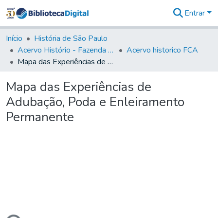
Entrar
Comunidades
&
Início
História de São Paulo
Coleções
Acervo Histório - Fazenda Lageado
Acervo historico FCA
Tudo na
Mapa das Experiências de Adubação, Poda e Enleiramento Permanente
Biblioteca
Digital
Mapa das Experiências de
Estatísticas
Adubação, Poda e Enleiramento
Permanente