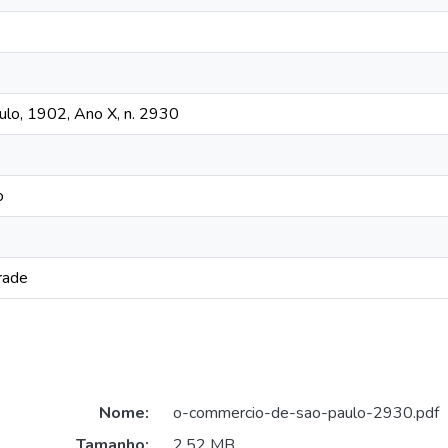
lo, 1902, Ano X, n. 2930
o
rade
Nome:
o-commercio-de-sao-paulo-2930.pdf
Tamanho:
2,52 MB