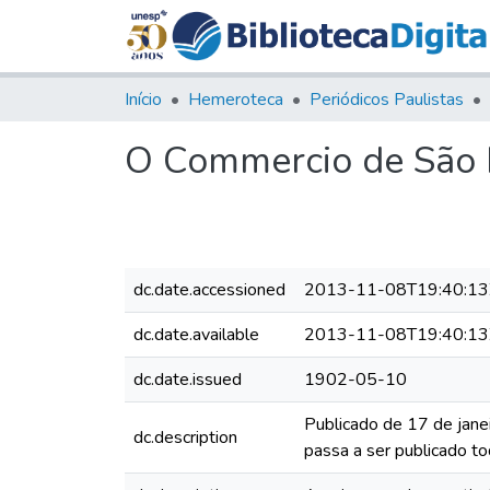
Início
Hemeroteca
Periódicos Paulistas
O Commercio de São P
dc.date.accessioned
2013-11-08T19:40:13
dc.date.available
2013-11-08T19:40:13
dc.date.issued
1902-05-10
Publicado de 17 de jane
dc.description
passa a ser publicado to