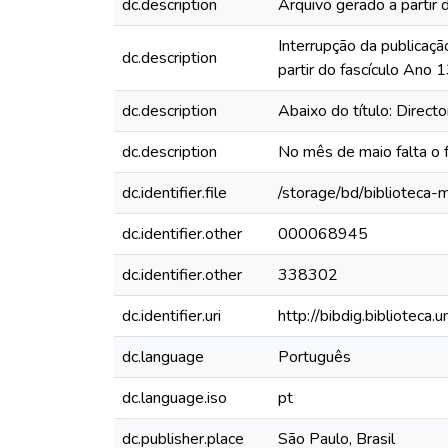
dc.description
Arquivo gerado a partir 
Interrupção da publicaçã
dc.description
partir do fascículo Ano
dc.description
Abaixo do título: Directo
dc.description
No mês de maio falta o 
dc.identifier.file
/storage/bd/biblioteca
dc.identifier.other
000068945
dc.identifier.other
338302
dc.identifier.uri
http://bibdig.biblioteca
dc.language
Português
dc.language.iso
pt
dc.publisher.place
São Paulo, Brasil