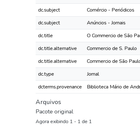
dc.subject
Comércio - Periódicos
dc.subject
Anúncios - Jornais
dc.title
O Commercio de São Pau
dc.title.alternative
Commercio de S. Paulo
dc.title.alternative
Commercio de São Paul
dc.type
Jornal
dcterms.provenance
Biblioteca Mário de And
Arquivos
Pacote original
Agora exibindo
1 - 1 de 1