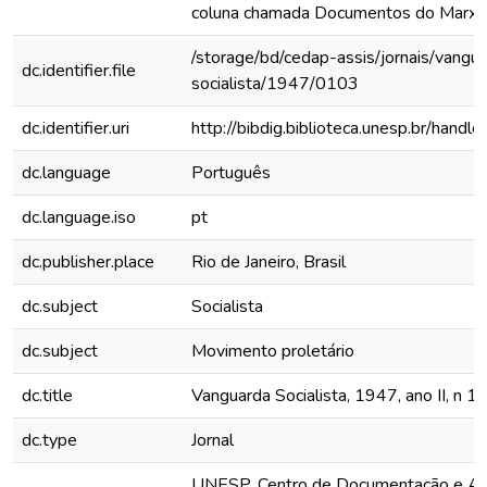
coluna chamada Documentos do Marxi
/storage/bd/cedap-assis/jornais/vangu
dc.identifier.file
socialista/1947/0103
dc.identifier.uri
http://bibdig.biblioteca.unesp.br/hand
dc.language
Português
dc.language.iso
pt
dc.publisher.place
Rio de Janeiro, Brasil
dc.subject
Socialista
dc.subject
Movimento proletário
dc.title
Vanguarda Socialista, 1947, ano II, n 1
dc.type
Jornal
UNESP, Centro de Documentação e Ap