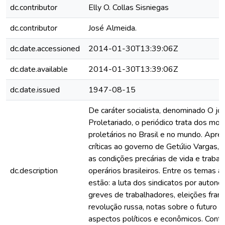
dc.contributor
Elly O. Collas Sisniegas
dc.contributor
José Almeida.
dc.date.accessioned
2014-01-30T13:39:06Z
dc.date.available
2014-01-30T13:39:06Z
dc.date.issued
1947-08-15
De caráter socialista, denominado O jor
Proletariado, o periódico trata dos mo
proletários no Brasil e no mundo. Apre
críticas ao governo de Getúlio Vargas,
as condições precárias de vida e trabal
dc.description
operários brasileiros. Entre os temas 
estão: a luta dos sindicatos por autono
greves de trabalhadores, eleições fran
revolução russa, notas sobre o futuro 
aspectos políticos e econômicos. Con