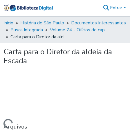
Entrar
Comunidades
&
Início
História de São Paulo
Documentos Interessantes
Coleções
Busca Integrada
Volume 74 - Ofícios do capitão General Martim Lopes Lobo de Saldanha às Câmaras e Comandantes da Capitania (1775)
Tudo na
Carta para o Diretor da aldeia da Escada
Biblioteca
Digital
Carta para o Diretor da aldeia da
Estatísticas
Escada
Arquivos