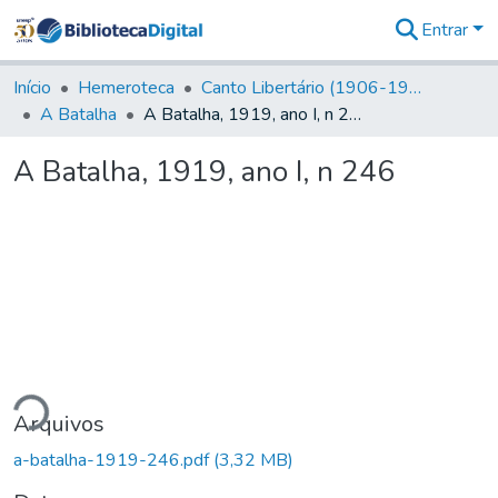
Entrar
Comunidades
&
Início
Hemeroteca
Canto Libertário (1906-1995)
Coleções
A Batalha
A Batalha, 1919, ano I, n 246
Tudo na
Biblioteca
A Batalha, 1919, ano I, n 246
Digital
Estatísticas
ando...
Arquivos
a-batalha-1919-246.pdf
(3,32 MB)