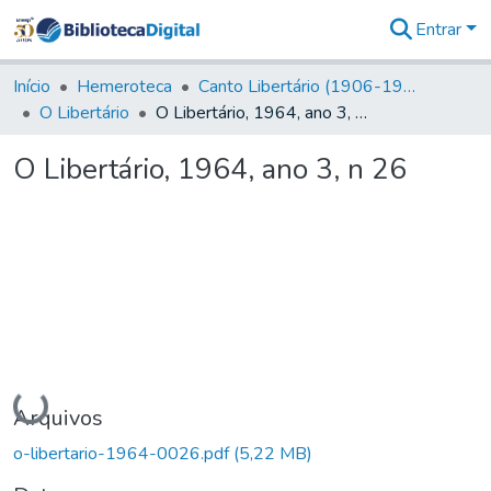
Entrar
Comunidades
&
Início
Hemeroteca
Canto Libertário (1906-1995)
Coleções
O Libertário
O Libertário, 1964, ano 3, n 26
Tudo na
Biblioteca
O Libertário, 1964, ano 3, n 26
Digital
Estatísticas
Carregando...
Arquivos
o-libertario-1964-0026.pdf
(5,22 MB)