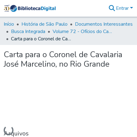
Entrar
Comunidades
&
Início
História de São Paulo
Documentos Interessantes
Coleções
Busca Integrada
Volume 72 - Ofícios do Capitão General D. Luis Antonio de Souza Botelho Mourão (Morgado de Matheus): 1765-1766
Tudo na
Carta para o Coronel de Cavalaria José Marcelino, no Rio Grande
Biblioteca
Digital
Carta para o Coronel de Cavalaria
Estatísticas
José Marcelino, no Rio Grande
Carregando...
Arquivos