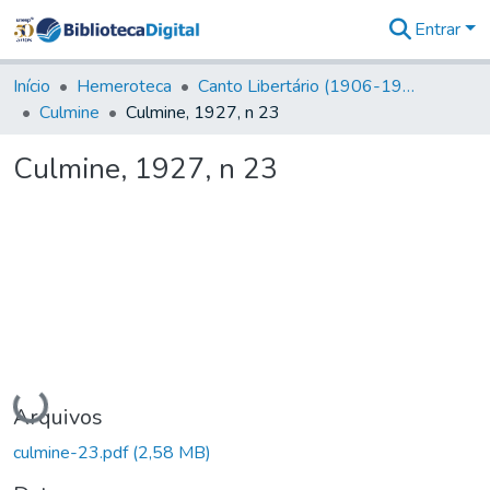
Entrar
Comunidades
&
Início
Hemeroteca
Canto Libertário (1906-1995)
Coleções
Culmine
Culmine, 1927, n 23
Tudo na
Biblioteca
Culmine, 1927, n 23
Digital
Estatísticas
Carregando...
Arquivos
culmine-23.pdf
(2,58 MB)