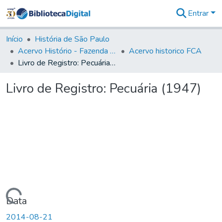
Entrar
Comunidades
&
Início
História de São Paulo
Coleções
Acervo Histório - Fazenda Lageado
Acervo historico FCA
Tudo na
Livro de Registro: Pecuária (1947)
Biblioteca
Digital
Livro de Registro: Pecuária (1947)
Estatísticas
Carregando...
Data
2014-08-21